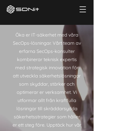
Öka er IT-säkerhet med våra
SecOps-lösningar. Vårt team av
erfarna SecOps-konsulter
kombinerar teknisk expertis
med strategisk innovation för
att utveckla säkerhetslösningar
som skyddar, stärker och
optimerar er verksamhet. Vi
utformar allt från kraftfulla
lösningar till skräddarsydda
säkerhetsstrategier som håller
er ett steg före. Upptäck hur vår