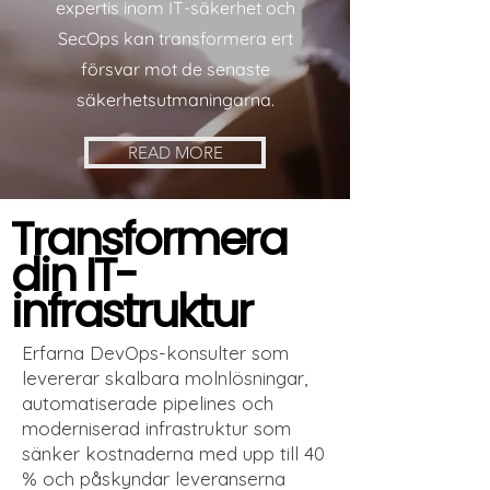
expertis inom IT-säkerhet och
SecOps kan transformera ert
försvar mot de senaste
säkerhetsutmaningarna.
READ MORE
Transformera
din IT-
infrastruktur
Erfarna DevOps-konsulter som
levererar skalbara molnlösningar,
automatiserade pipelines och
moderniserad infrastruktur som
sänker kostnaderna med upp till 40
% och påskyndar leveranserna