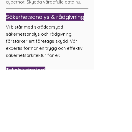
cyberhot. Skydda värdefulla data nu.
Säkerhetsanalys & rådgivning
Vi bistår med skräddarsydd
säkerhetsanalys och rådgivning,
förstärker ert företags skydd. Vår
expertis formar en trygg och effektiv
säkerhetsarkitektur för er.
Teknisk strategi
Vårt team stöttar i att forma en teknisk
strategi för skydd nu och i framtiden. Vi
ser till att ert företag är redo för
framtidens säkerhetsutmaningar.
IT-säkerhetskonsulter