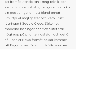
ett framåtlutande tänk kring teknik, och
ser nu fram emot att ytterligare förstärka
sin position genom att bland annat
utnyttja AI-möjligheter och Zero Trust-
lösningar i Google Cloud. Säkerhet,
moderna lösningar och flexibilitet står
högt upp på prioriteringslistan och det är
så Bonnier News framåt också kommer
att lägga fokus för att fortsätta vara en
ledande aktör inom mediebranschen.
– På Bonnier News har teknikutvecklingen
alltid legat framkant. Med Googles
plattform och stöd från SDNit ska vi även i
framtiden utveckla våra plattformar med
den senaste tekniken, säger Fabian
avslutningsvis.
Genom att omfamna den senaste
tekniken och samarbeta med
expertpartners som SDNit, säkerställer