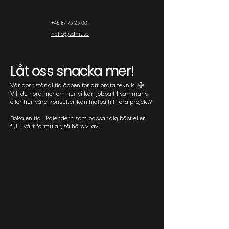
+46 87 73 23 00
hello@sdnit.se
Låt oss snacka mer!
Vår dörr står alltid öppen för att prata teknik! 🤩
Vill du höra mer om hur vi kan jobba tillsammans
eller hur våra konsulter kan hjälpa till i era projekt?
Boka en tid i kalendern som passar dig bäst eller
fyll i vårt formulär, så hörs vi av!