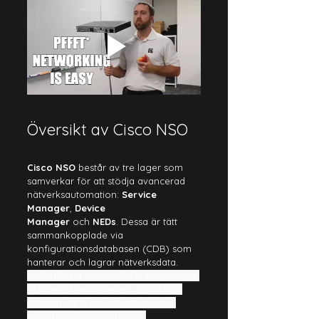
Översikt av Cisco NSO
Cisco NSO
 består av tre lager som 
samverkar för att stödja avancerad 
nätverksautomation: 
Service 
Manager
, 
Device 
Manager
 och 
NEDs
. Dessa är tätt 
sammankopplade via 
konfigurationsdatabasen (CDB) som 
hanterar och lagrar nätverksdata. 
Nedan följer en överblick av systemet 
och dess komponenter, där vi går 
igenom varje del och deras roll i 
nätverksautomatiseringen.