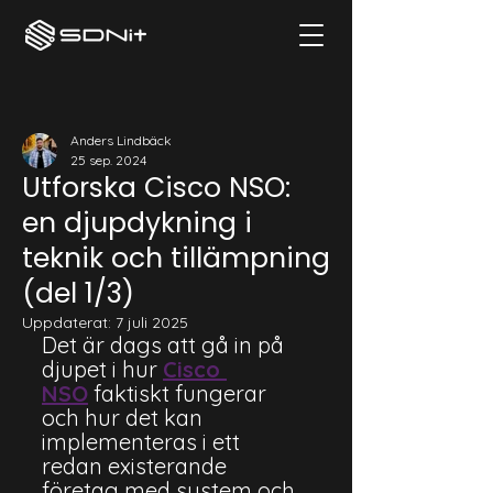
Anders Lindbäck
25 sep. 2024
Utforska Cisco NSO:
en djupdykning i
teknik och tillämpning
(del 1/3)
Uppdaterat:
7 juli 2025
Det är dags att gå in på 
djupet i hur
Cisco 
NSO
faktiskt fungerar 
och hur det kan 
implementeras i ett 
redan existerande 
företag med system och 