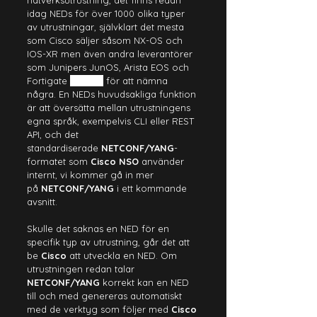
nätverksutrustning, det finns redan 
idag NEDs för över 1000 olika typer 
av utrustningar, självklart det mesta 
som Cisco säljer såsom NX-OS och 
IOS-XR men även andra leverantörer 
som Junipers JunOS, Arista EOS och 
Fortigate 
FortiOS
 för att nämna 
några. En NEDs huvudsakliga funktion 
är att översätta mellan utrustningens 
egna språk, exempelvis CLI eller REST 
API, och det 
standardiserade 
NETCONF/YANG
-
formatet som 
Cisco NSO
 använder 
internt, vi kommer gå in mer 
på 
NETCONF/YANG
 i ett kommande 
avsnitt.
Skulle det saknas en NED för en 
specifik typ av utrustning, går det att 
be 
Cisco
 att utveckla en NED. Om 
utrustningen redan talar 
NETCONF/YANG
 korrekt kan en NED 
till och med genereras automatiskt 
med de verktyg som följer med 
Cisco 