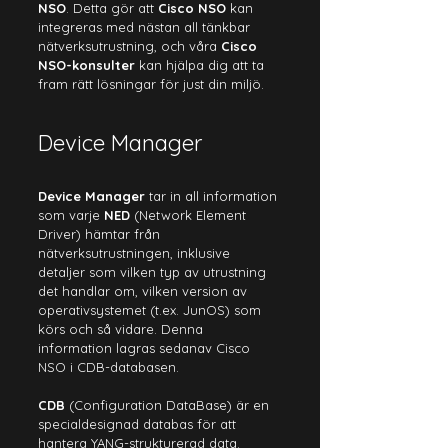
NSO
. Detta gör att 
Cisco NSO
 kan 
integreras med nästan all tänkbar 
nätverksutrustning, och våra 
Cisco 
NSO-konsulter
 kan hjälpa dig att ta 
fram rätt lösningar för just din miljö.
Device Manager
Device Manager
 tar in all information 
som varje 
NED
 (Network Element 
Driver) hämtar från 
nätverksutrustningen, inklusive 
detaljer som vilken typ av utrustning 
det handlar om, vilken version av 
operativsystemet (t.ex. JunOS) som 
körs och så vidare. Denna 
information lagras sedanav Cisco 
NSO i CDB-databasen.
CDB
 (Configuration DataBase) är en 
specialdesignad databas för att 
hantera
 YANG-strukturerad data. 