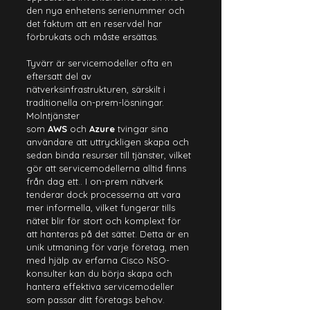
den nya enhetens serienummer och 
det faktum att en reservdel har 
förbrukats och måste ersättas.
Tyvärr är servicemodeller ofta en 
eftersatt del av 
nätverksinfrastrukturen, särskilt i 
traditionella on-prem-lösningar. 
Molntjänster 
som 
AWS
 och 
Azure
tvingar sina 
användare att uttryckligen skapa och 
sedan binda resurser till tjänster, vilket 
gör att servicemodellerna alltid finns 
från dag ett.. I on-prem nätverk 
tenderar dock processerna att vara 
mer informella, vilket fungerar tills 
nätet blir för stort och komplext för 
att hanteras på det sättet. Detta är en 
unik utmaning för varje företag, men 
med hjälp av erfarna Cisco NSO-
konsulter kan du börja skapa och 
hantera effektiva servicemodeller 
som passar ditt företags behov.