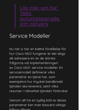
Läs mer om hur 
Telia 
automatiserade 
sitt nätverk
Service Modeller
Nu när vi har en bättre förståelse för 
hur Cisco NSO fungerar är det dags 
att adressera en av de största 
frågorna vid implementeringen 
av Cisco NSO: service modeller. En 
servicemodell definierar vilka 
parametrar en tjänst har, som 
exempelvis hur mycket bandbredd 
tjänsten ska leverera, samt vilka 
resurser i nätverket tjänsten förbrukar. 
Genom att ha en tydlig bild av dessa 
parametrar kan man besvara viktiga 
frågor såsom: