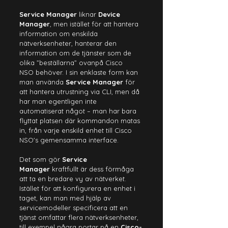
Service Manager
 liknar 
Device 
Manager
, men istället för att hantera 
information om enskilda 
nätverksenheter, hanterar den 
information om de tjänster som de 
olika ”beställarna” ovanpå Cisco 
NSO behöver. I sin enklaste form kan 
man använda 
Service Manager
 för 
att hantera utrustning via CLI, men då 
har man egentligen inte 
automatiserat något – man har bara 
flyttat platsen där kommandon matas 
in, från varje enskild enhet till Cisco 
NSO's 
gemensamma interface.
Det som gör 
Service 
Manager
 kraftfullt är dess förmåga 
att ta en bredare vy av nätverket. 
Istället för att konfigurera en enhet i 
taget, kan man med hjälp av 
servicemodeller specificera att en 
tjänst omfattar flera nätverksenheter, 
till exempel några portar på en 
Cisco-