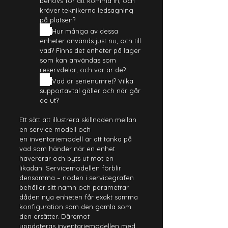
behövs för att komma in, och 
kräver teknikerna ledsagning 
på platsen?
→
Hur många av dessa 
enheter används just nu, och till 
vad? Finns det enheter på lager 
som kan användas som 
reservdelar, och var är de?
→
Vad är serienumret? Vilka 
supportavtal gäller och när går 
de ut?
Ett sätt att illustrera skillnaden mellan 
en service modell och 
en inventariemodell är att tänka på 
vad som händer när en enhet 
havererar och byts ut mot en 
likadan. Servicemodellen förblir 
densamma – noden i servicegrafen 
behåller sitt namn och parametrar 
dåden nya enheten får exakt samma 
konfiguration som den gamla som 
den ersätter. Däremot 
uppdateras inventariemodellen med 