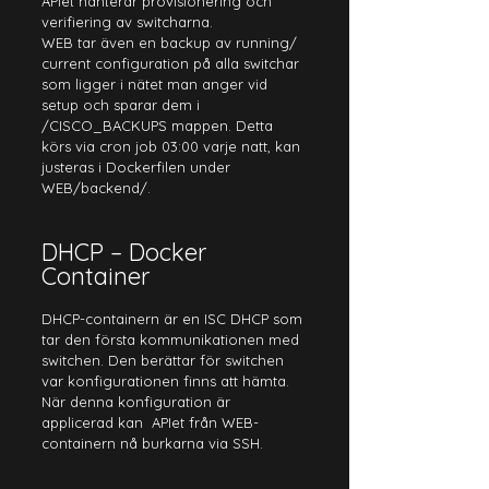
APIet hanterar provisionering och 
verifiering av switcharna. 
WEB tar även en backup av running/ 
current configuration på alla switchar 
som ligger i nätet man anger vid 
setup och sparar dem i 
/CISCO_BACKUPS mappen. Detta 
körs via cron job 03:00 varje natt, kan 
justeras i Dockerfilen under 
WEB/backend/.
DHCP – Docker 
Container
DHCP-containern är en ISC DHCP som 
tar den första kommunikationen med 
switchen. Den berättar för switchen 
var konfigurationen finns att hämta. 
När denna konfiguration är 
applicerad kan  APIet från WEB-
containern nå burkarna via SSH.