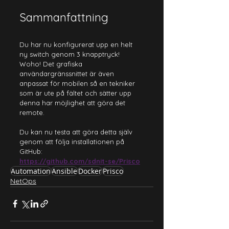
Sammanfattning
Du har nu konfigurerat upp en helt 
ny switch genom 3 knapptryck! 
Woho! Det grafiska 
användargränssnittet är även 
anpassat för mobilen så en tekniker 
som är ute på fältet och sätter upp 
denna har möjlighet att göra det 
remote.
Du kan nu testa att göra detta själv 
genom att följa installationen på 
GitHub:
https://github.com/sdnit-se/Prisco
Automation
Ansible
Docker
Prisco
NetOps