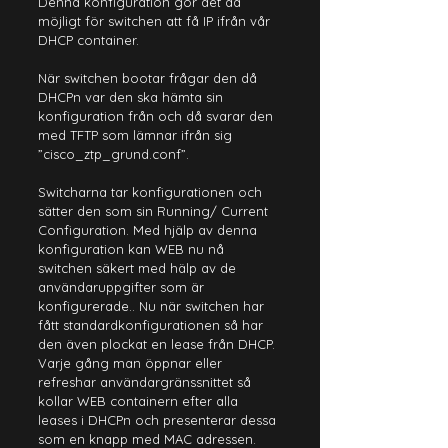
Denna konfiguration gör det då 
möjligt för switchen att få IP ifrån vår 
DHCP container.
När switchen bootar frågar den då 
DHCPn var den ska hämta sin 
konfiguration från och då svarar den 
med TFTP som lämnar ifrån sig 
”cisco_ztp_grund.conf”.
Switcharna tar konfigurationen och 
sätter den som sin Running/ Current 
Configuration. Med hjälp av denna 
konfiguration kan WEB nu nå 
switchen säkert med hälp av de 
användaruppgifter som är 
konfigurerade.. Nu när switchen har 
fått standardkonfigurationen så har 
den även plockat en lease från DHCP. 
Varje gång man öppnar eller 
refreshar användargränssnittet så 
kollar WEB containern efter alla 
leases i DHCPn och presenterar dessa 
som en knapp med MAC adressen.