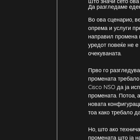
Што значи сето ова
Да разгледаме еде
Во ова сценарио, в
опрема и услуги пре
направил промена в
уредот повеќе не е
очекуваната.
Прво го разгледува
промената требало 
Cisco NSO да ја исп
промената. Потоа, 
новата конфигураци
тоа како требало да
Но, што ако технич
промената што ја н