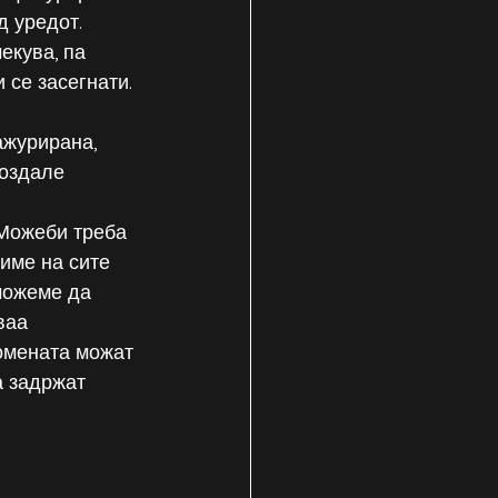
 уредот. 
екува, па 
 се засегнати.
ажурирана, 
оздале 
Можеби треба 
име на сите 
можеме да 
ваа 
омената можат 
а задржат 