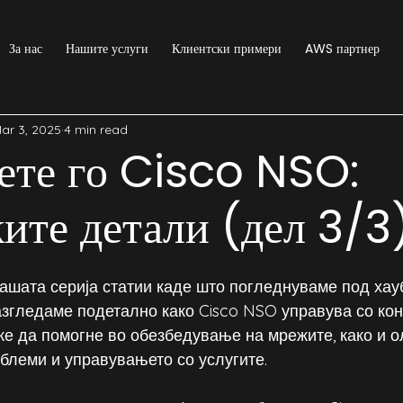
За нас
Нашите услуги
Клиентски примери
AWS партнер
ar 3, 2025
4 min read
ете го Cisco NSO:
ите детали (дел 3/3
ашата серија статии каде што погледнуваме под хауб
разгледаме подетално како Cisco NSO управува со ко
же да помогне во обезбедување на мрежите, како и 
блеми и управувањето со услугите.