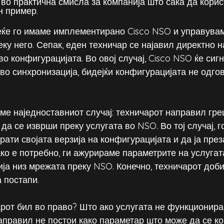
 во практична смисла за компанија што сака да корис
н пример.
еќе го имаме имплементирано Cisco NSO и управува
ку него. Сепак, еден техничар се најавил директно н
о конфигурацијата. Во овој случај, Cisco NSO ќе сиг
 во синхронизација, бидејќи конфигурацијата не одго
ме наједноставниот случај: техничарот направил гре
да се изврши преку услугата во NSO. Во тој случај, г
рати својата верзија на конфигурацијата и да ја пре
ако е потребно, ги ажурираме параметрите на услугат
ја низ мрежата преку NSO. Конечно, техничарот доби
 постапи.
арот бил во право? Што ако услугата не функционира
аправил не постои како параметар што може да се к