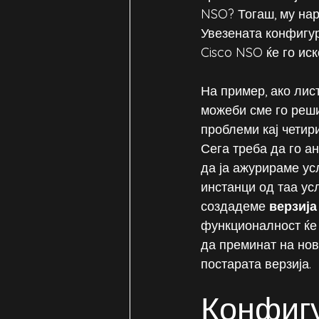
NSO? Тогаш, му нар
Увезената конфигур
Cisco NSO ќе го иск
На пример, ако лис
можеби сме го реши
проблеми кај четири
Сега треба да го а
да ја ажурираме ус
инстанци од таа ус
создадеме 
верзија
функционалност ќе 
да преминат на нова
постарата верзија.
Конфигу