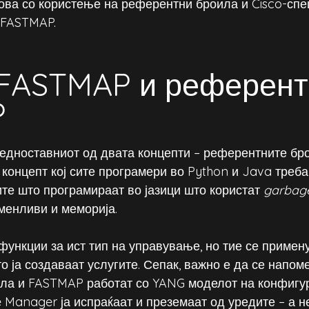
ова со користење на референтни броила и Cisco-сп
 FASTMAP.
 FASTMAP и референт
 
едноставниот од двата концепти – референтните бро
, концепт кој сите програмери во Python и Java треба
ите што програмираат во јазици што користат 
garbage
менливи и меморија.
ункции за ист тип на управување, но тие се примену
о ја создаваат услугите. Сепак, важно е да се напоме
ла и FASTMAP работат со YANG моделот на конфигур
 Manager ја испраќаат и преземаат од уредите – а н