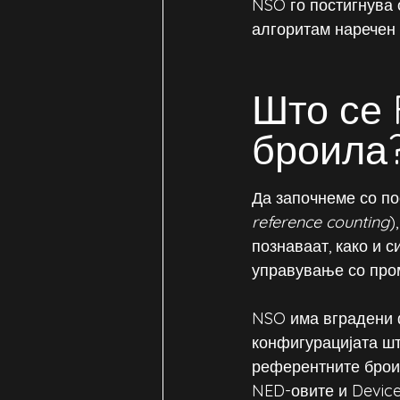
NSO го постигнува 
алгоритам наречен
Што се
броила?
Да започнеме со по
reference counting
)
познаваат, како и с
управување со про
NSO има вградени ф
конфигурацијата шт
референтните брои
NED-овите и Device