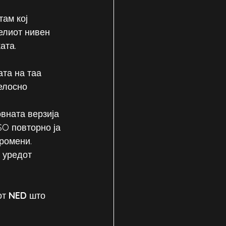
там кој 
елиот нивен 
ата.
ата на таа 
елосно 
овната верзија 
SO повторно ја 
ромени. 
 уредот 
т 
NED
 што 