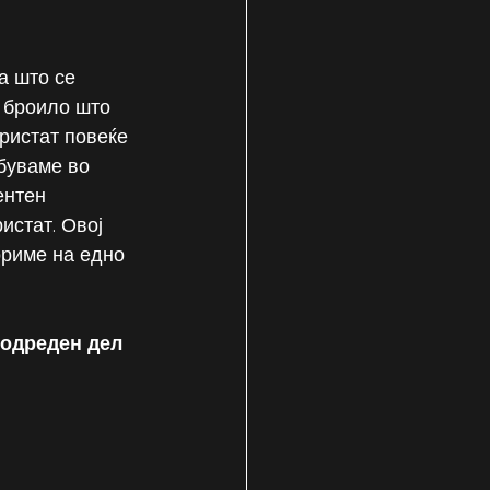
а што се 
 броило што 
ористат повеќе 
буваме во 
ентен 
истат. Овој 
ориме на едно 
 одреден дел 