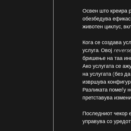
Освен што креира 
обезбедува ефикасн
животен циклус, в
Кога се создава усл
услуга. Овој 
reverse
бришење на таа инс
Ако услугата се ажу
на услугата (без да
извршува конфигура
Разликата помеѓу н
претставува измени
Последниот чекор е
управува со уредот,