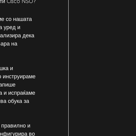
ти Cisco NSO? 
ме со нашата 
а уред и 
нализира дека 
вара на 
шка и 
о инструираме 
запише 
а и испраќаме 
ва обука за 
 правилно и 
онфигурира во 