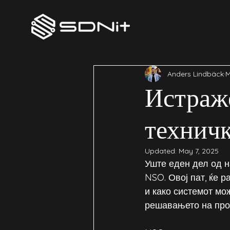
All Posts
Anders Lindbäck
M
Истраж
техничк
Updated:
May 7, 2025
Уште еден дел од н
NSO. Овој пат, ќе 
и како системот мо
решавањето на про