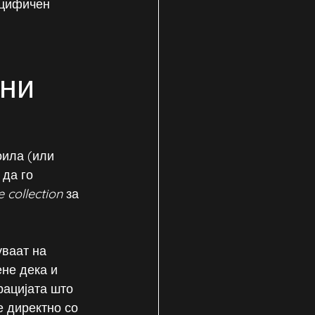
ецифичен 
ни 
ила (или 
 да го 
 collection
 за 
ваат на 
не дека и 
ацијата што 
е директно со 