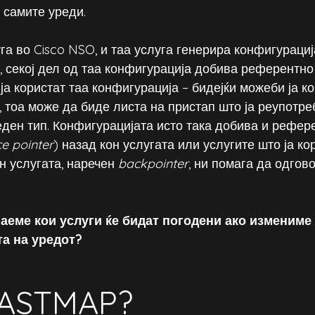
 самите уреди.
га во Cisco NSO, и таа услуга генерира конфигурациј
, секој дел од таа конфигурација добива референтно
ја користат таа конфигурација – бидејќи можеби ја к
, тоа може да биде листа на пристап што ја реупотре
еден тип. Конфигурацијата исто така добива и рефер
ce pointer
) назад кон услугата или услугите што ја кор
н услугата, наречен 
backpointer
, ни помага да одгов
аеме кои услуги ќе бидат погодени ако измениме
а на уредот?
FASTMAP?