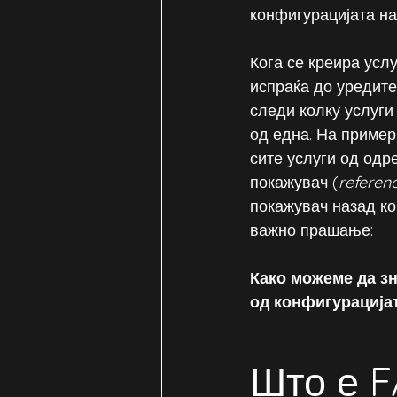
конфигурацијата на
Кога се креира услу
испраќа до уредите
следи колку услуги 
од една. На пример
сите услуги од одр
покажувач (
referen
покажувач назад ко
важно прашање:
Како можеме да зн
од конфигурацијат
Што е 