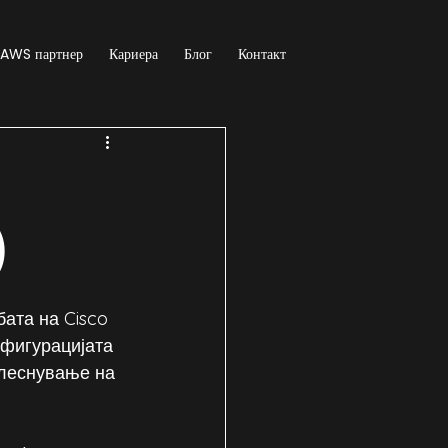
AWS партнер
Кариера
Блог
Контакт
)
ата на Cisco 
нфигурацијата 
олеснување на 