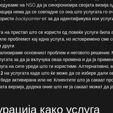
едуваме на NSO да ја синхронизира својата визија од
ација нема да се совпадне со она што услугата го оч
ористи 
backpointer
-от за да идентификува кои услуги
та на пристап што се користи од повеќе услуги била 
ле проблемот кај една услуга, но истовремено сме с
 други.
нализираме основниот проблем и неговото решение. 
лугата за да ја вклучува оваа промена и да ја примен
луга на сите уреди што ги користиме. Алтернативно, 
 2
 на услугата каде што ќе може да се избере дали о
биде активирана или не. Клиентите што ја сакаат пр
та верзија, додека оние што не ја сакаат можат да ј
рација како услуга