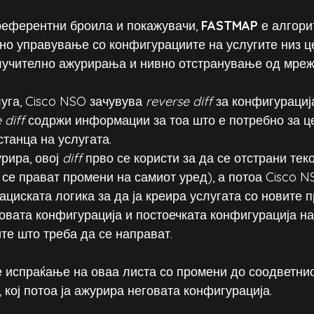
референтни броила и покажувачи, 
FASTMAP
 е алгори
о управување со конфигурациите на услугите низ ц
клучително ажурирања и нивно отстранување од мреж
уга, Cisco NSO зачувува 
reverse diff
 за конфигурациј
 diff
 содржи информации за тоа што е потребно за ц
танца на услугата.
рира, овој 
diff
 прво се користи за да се отстрани тек
 се прават промени на самиот уред), а потоа Cisco N
циската логика за да ја креира услугата со новите п
овата конфигурација и постоечката конфигурација на
те што треба да се направат.
 испраќање на оваа листа со промени до соодветнио
 кој потоа ја ажурира неговата конфигурација.